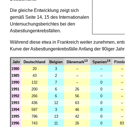
Die gleiche Entwicklung zeigt sich
gemäß Seite 14, 15 des Internationalen
Untersuchungsberichtes bei den
Asbestlungenkrebsfällen.
Während diese etwa in Frankreich weiter zunehmen, entspr
Kurve der Asbestlungenkrebsfälle Anfang der 90iger Jahre
13
14
Jahr
Deutschland
Belgien
Finnla
Dänemark
Spanien
1980
20
3
–
–
–
1985
43
2
–
–
–
1990
132
7
–
0
–
1991
200
6
26
0
–
1992
266
6
56
0
–
1993
436
12
63
0
–
1994
597
3
46
0
–
1995
796
13
42
0
–
1996
743
11
26
0
83