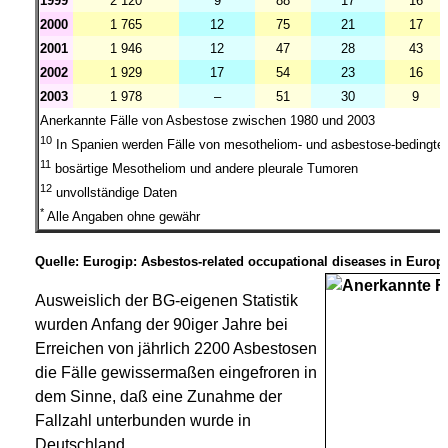
1999
2 120
9
88
17
16
2000
1 765
12
75
21
17
2001
1 946
12
47
28
43
2002
1 929
17
54
23
16
2003
1 978
–
51
30
9
Anerkannte Fälle von Asbestose zwischen 1980 und 2003
10
In Spanien werden Fälle von mesotheliom- und asbestose-bedingt
11
bosärtige Mesotheliom und andere pleurale Tumoren
12
unvollständige Daten
*
Alle Angaben ohne gewähr
Quelle: Eurogip: Asbestos-related occupational diseases in Europe;
Ausweislich der BG-eigenen Statistik
wurden Anfang der 90iger Jahre bei
Erreichen von jährlich 2200 Asbestosen
die Fälle gewissermaßen eingefroren in
dem Sinne, daß eine Zunahme der
Fallzahl unterbunden wurde in
Deutschland.