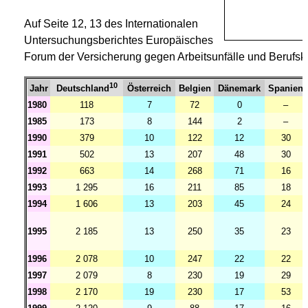
Auf Seite 12, 13 des Internationalen
Untersuchungsberichtes Europäisches
Forum der Versicherung gegen Arbeitsunfälle und Berufsk
10
Jahr
Österreich
Belgien
Dänemark
Spanien
Deutschland
1980
118
7
72
0
–
1985
173
8
144
2
–
1990
379
10
122
12
30
1991
502
13
207
48
30
1992
663
14
268
71
16
1993
1 295
16
211
85
18
1994
1 606
13
203
45
24
1995
2 185
13
250
35
23
1996
2 078
10
247
22
22
1997
2 079
8
230
19
29
1998
2 170
19
230
17
53