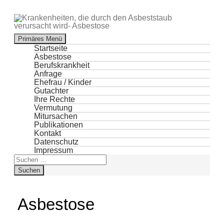
Suchen
Primäres Menü
Zum
Startseite
Inhalt
Asbestose
springen
Berufskrankheit
Anfrage
Ehefrau / Kinder
Gutachter
Ihre Rechte
Vermutung
Mitursachen
Publikationen
Kontakt
Datenschutz
Impressum
Suchen
nach:
Asbestose