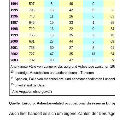
1994
597
3
46
0
–
1995
796
13
42
0
–
1996
743
11
26
0
83
1997
643
19
33
1
88
1998
719
16
22
0
84
1999
755
16
35
2
76
2000
681
27
44
5
69
2001
738
30
27
3
91
2002
727
47
35
13
64
2003
739
40
47
6
59
Anerkannte Fälle von Lungenkrebs aufgrund Asbestose zwischen 198
13
bosärtige Mesotheliom und andere pleurale Tumoren
14
Spanien, Fälle von mesotheliom- und asbestosebedingten Lungen
15
unvollständige Daten
*
Alle Angaben ohne gewähr
Quelle: Eurogip: Asbestos-related occupational diseases in Europe;
Auch hier handelt es sich um eigene Zahlen der Berufsge