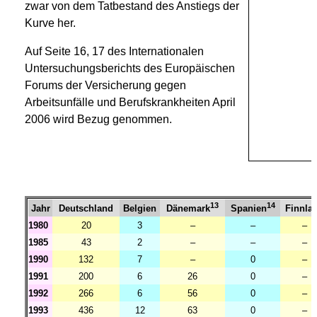
zwar von dem Tatbestand des Anstiegs der
Kurve her.
Auf Seite 16, 17 des Internationalen
Untersuchungsberichts des Europäischen
Forums der Versicherung gegen
Arbeitsunfälle und Berufskrankheiten April
2006 wird Bezug genommen.
13
14
Jahr
Deutschland
Belgien
Finnla
Dänemark
Spanien
1980
20
3
–
–
–
1985
43
2
–
–
–
1990
132
7
–
0
–
1991
200
6
26
0
–
1992
266
6
56
0
–
1993
436
12
63
0
–