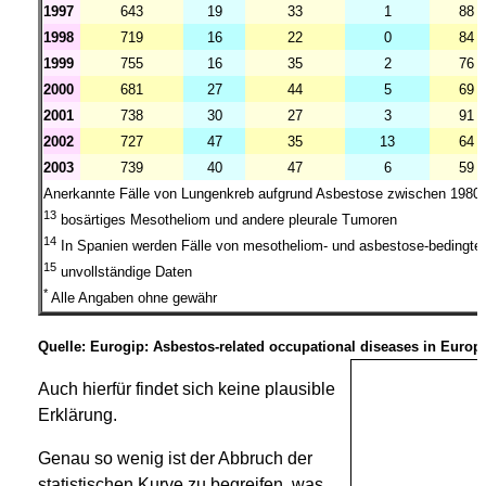
1997
643
19
33
1
88
1998
719
16
22
0
84
1999
755
16
35
2
76
2000
681
27
44
5
69
2001
738
30
27
3
91
2002
727
47
35
13
64
2003
739
40
47
6
59
Anerkannte Fälle von Lungenkreb aufgrund Asbestose zwischen 1980
13
bosärtiges Mesotheliom und andere pleurale Tumoren
14
In Spanien werden Fälle von mesotheliom- und asbestose-bedingt
15
unvollständige Daten
*
Alle Angaben ohne gewähr
Quelle: Eurogip: Asbestos-related occupational diseases in Europe;
Auch hierfür findet sich keine plausible
Erklärung.
Genau so wenig ist der Abbruch der
statistischen Kurve zu begreifen, was