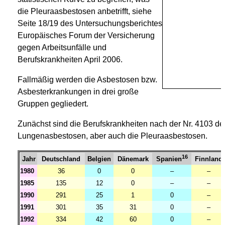
die Pleuraasbestosen anbetrifft, siehe
Seite 18/19 des Untersuchungsberichtes
Europäisches Forum der Versicherung
gegen Arbeitsunfälle und
Berufskrankheiten April 2006.
Fallmäßig werden die Asbestosen bzw.
Asbesterkrankungen in drei große
Gruppen gegliedert.
Zunächst sind die Berufskrankheiten nach der Nr. 4103 der
Lungenasbestosen, aber auch die Pleuraasbestosen.
16
Jahr
Deutschland
Belgien
Dänemark
Finnland
Spanien
1980
36
0
0
–
–
1985
135
12
0
–
–
1990
291
25
1
0
–
1991
301
35
31
0
–
1992
334
42
60
0
–