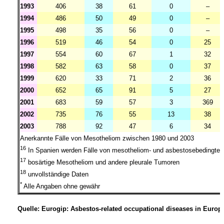
1993
406
38
61
0
–
1994
486
50
49
0
–
1995
498
35
56
0
–
1996
519
46
54
0
25
1997
554
60
67
1
32
1998
582
63
58
0
37
1999
620
33
71
2
36
2000
652
65
91
5
27
2001
683
59
57
3
369
2002
735
76
55
13
38
2003
788
92
47
6
34
Anerkannte Fälle von Mesotheliom zwischen 1980 und 2003
16
In Spanien werden Fälle von mesotheliom- und asbestosebedingt
17
bosärtige Mesotheliom und andere pleurale Tumoren
18
unvollständige Daten
*
Alle Angaben ohne gewähr
Quelle: Eurogip: Asbestos-related occupational diseases in Europe;