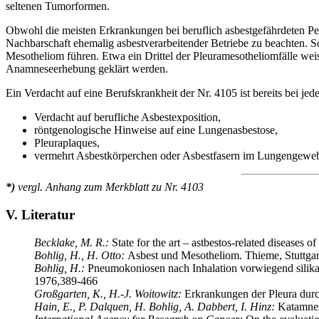
seltenen Tumorformen.
Obwohl die meisten Erkrankungen bei beruflich asbestgefährdeten Pers
Nachbarschaft ehemalig asbestverarbeitender Betriebe zu beachten. 
Mesotheliom führen. Etwa ein Drittel der Pleuramesotheliomfälle weis
Anamneseerhebung geklärt werden.
Ein Verdacht auf eine Berufskrankheit der Nr. 4105 ist bereits bei 
Verdacht auf berufliche Asbestexposition,
röntgenologische Hinweise auf eine Lungenasbestose,
Pleuraplaques,
vermehrt Asbestkörperchen oder Asbestfasern im Lungengewe
*)
vergl. Anhang zum Merkblatt zu Nr. 4103
V. Literatur
Becklake, M. R.:
State for the art – astbestos-related diseases
Bohlig, H., H. Otto:
Asbest und Mesotheliom. Thieme, Stuttgar
Bohlig, H.:
Pneumokoniosen nach Inhalation vorwiegend silikat
1976,389-466
Großgarten, K., H.-J. Woitowitz:
Erkrankungen der Pleura durch
Hain, E., P. Dalquen, H. Bohlig, A. Dabbert, I. Hinz:
Katamnest