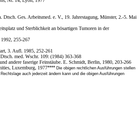
hs, Nr. 14, Lyon, 1977
 Dtsch. Ges. Arbeitsmed. e. V., 19. Jahrestagung, Münster, 2.-5. Mai
tsplatz und Sterblichkeit an bösartigen Tumoren in der
, 1992, 255-267
rt, 3. Aufl. 1985, 252-261
 Dtsch. med. Wschr. 109: (1984) 363-368
nd andere faserige Feinstäube. E. Schmidt, Berlin, 1980, 203-266
nities, Luxemburg, 1977
**
**
Die obigen rechtlichen Ausführungen stellen
ie Rechtslage auch jederzeit ändern kann und die obigen Ausführungen