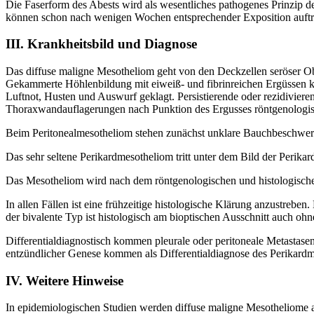
Die Faserform des Abests wird als wesentliches pathogenes Prinzi
können schon nach wenigen Wochen entsprechender Exposition auftreten
III. Krankheitsbild und Diagnose
Das diffuse maligne Mesotheliom geht von den Deckzellen seröser Obe
Gekammerte Höhlenbildung mit eiweiß- und fibrinreichen Ergüssen k
Luftnot, Husten und Auswurf geklagt. Persistierende oder rezidiviere
Thoraxwandauflagerungen nach Punktion des Ergusses röntgenologisc
Beim Peritonealmesotheliom stehen zunächst unklare Bauchbeschwerde
Das sehr seltene Perikardmesotheliom tritt unter dem Bild der Perika
Das Mesotheliom wird nach dem röntgenologischen und histologische
In allen Fällen ist eine frühzeitige histologische Klärung anzustrebe
der bivalente Typ ist histologisch am bioptischen Ausschnitt auch o
Differentialdiagnostisch kommen pleurale oder peritoneale Metastase
entzündlicher Genese kommen als Differentialdiagnose des Perikardm
IV. Weitere Hinweise
In epidemiologischen Studien werden diffuse maligne Mesotheliome a