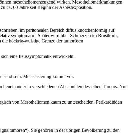
n können mesotheliomerzeugend wirken. Mesotheliomerkrankungen
zu ca. 60 Jahre seit Beginn der Asbestexposition.
chrieben, im peritonealen Bereich diffus knötchenförmig auf.
relativ symptomarm. Später wird über Schmerzen im Brustkorb,
nn die höckrig-wulstige Grenze der tumorösen
sich eine Ileussymptomatik entwickeln.
eisend sein. Metastasierung kommt vor.
 T. nebeneinander in verschiedenen Abschnitten desselben Tumors. Nur
ologisch von Mesotheliomen kaum zu unterscheiden. Perikarditiden
Signaltumoren“). Sie gehören in der übrigen Bevölkerung zu den