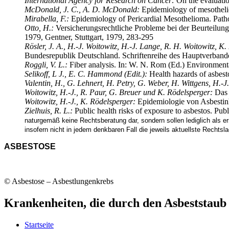
International Agency for Research on Cancer:
On the evaluati
McDonald, J. C., A. D. McDonald:
Epidemiology of mesotheli
Mirabella, F.:
Epidemiology of Pericardial Mesothelioma. Path
Otto, H.:
Versicherungsrechtliche Probleme bei der Beurteilung
1979, Gentner, Stuttgart, 1979, 283-295
Rösler, J. A., H.-J. Woitowitz, H.-J. Lange, R. H. Woitowitz, K
Bundesrepublik Deutschland. Schriftenreihe des Hauptverband
Roggli, V. L.:
Fiber analysis. In: W. N. Rom (Ed.) Environment
Selikoff, L J., E. C. Hammond (Edit.):
Health hazards of asbest
Valentin, H., G. Lehnert, H. Petry, G. Weber, H. Wittgens, H.-J
Woitowitz, H.-J., R. Paur, G. Breuer und K. Rödelsperger:
Das 
Woitowitz, H.-J., K. Rödelsperger:
Epidemiologie von Asbestinh
Zielhuis, R. L.:
Public health risks of exposure to asbestos. 
naturgemäß keine Rechtsberatung dar, sondern sollen lediglich als e
insofern nicht in jedem denkbaren Fall die jeweils aktuellste Rechtsl
ASBESTOSE
© Asbestose – Asbestlungenkrebs
Krankenheiten, die durch den Asbeststaub
Startseite