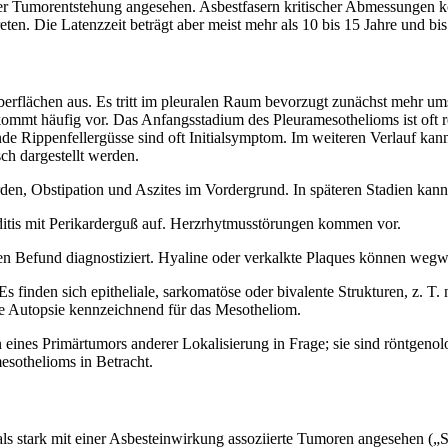
p der Tumorentstehung angesehen. Asbestfasern kritischer Abmessunge
. Die Latenzzeit beträgt aber meist mehr als 10 bis 15 Jahre und bis 
rflächen aus. Es tritt im pleuralen Raum bevorzugt zunächst mehr ums
ommt häufig vor. Das Anfangsstadium des Pleuramesothelioms ist oft 
nde Rippenfellergüsse sind oft Initialsymptom. Im weiteren Verlauf ka
h dargestellt werden.
n, Obstipation und Aszites im Vordergrund. In späteren Stadien kann 
rditis mit Perikarderguß auf. Herzrhytmusstörungen kommen vor.
n Befund diagnostiziert. Hyaline oder verkalkte Plaques können wegw
n. Es finden sich epitheliale, sarkomatöse oder bivalente Strukturen, z.
hne Autopsie kennzeichnend für das Mesotheliom.
n eines Primärtumors anderer Lokalisierung in Frage; sie sind röntgen
esothelioms in Betracht.
ls stark mit einer Asbesteinwirkung assoziierte Tumoren angesehen („