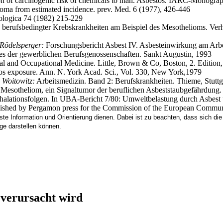
on of carcinogenic risk of chemicals to man. Asbestos. IARC-Monograp
oma from estimated incidence. prev. Med. 6 (1977), 426-446
ologica 74 (1982) 215-229
 berufsbedingter Krebskrankheiten am Beispiel des Mesothelioms. Verh.
. Rödelsperger:
Forschungsbericht Asbest IV. Asbesteinwirkung am Arbei
es der gewerblichen Berufsgenossenschaften. Sankt Augustin, 1993
al and Occupational Medicine. Little, Brown & Co, Boston, 2. Edition
os exposure. Ann. N. York Acad. Sci., Vol. 330, New York,1979
. Woitowitz:
Arbeitsmedizin. Band 2: Berufskrankheiten. Thieme, Stuttga
Mesotheliom, ein Signaltumor der beruflichen Asbeststaubgefährdung.
alationsfolgen. In UBA-Bericht 7/80: Umweltbelastung durch Asbest u
Published by Pergamon press for the Commission of the European Commu
rste Information und Orientierung dienen. Dabei ist zu beachten, dass sich d
age darstellen können.
 verursacht wird